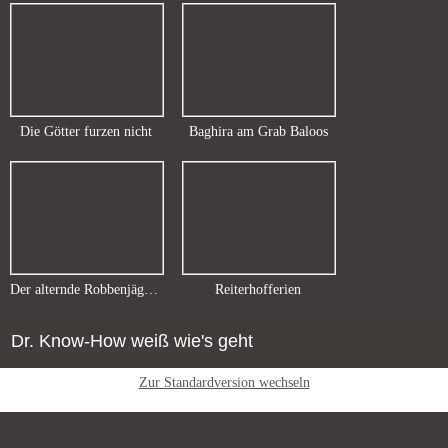
Die Götter furzen nicht
Baghira am Grab Baloos
Der alternde Robbenjäger kehrt in seine Kinderstube zurück
Reiterhofferien
Dr.
Know-How weiß wie's geht
Zur Standardversion wechseln