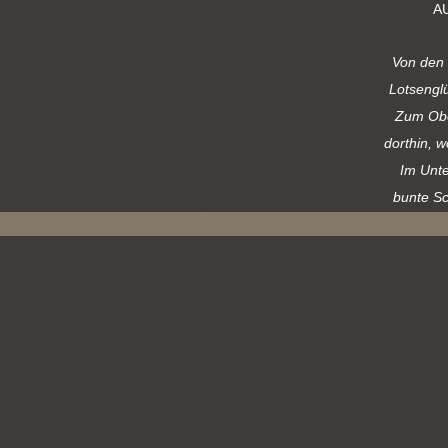
A
Von den 
Lotsenglü
Zum Obe
dorthin, 
Im Unte
bunte Sc